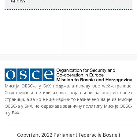
Arhiva
Мисија ОЕБС-а у БиХ подржала израду ове wеб-странице.
Свако мишљење или изјава, објављени на овој интернет
страници, а за које није изричито назначено да је из Мисије
ОЕБС-а у БиХ, не одражава званичну политику Мисије ОЕБС-
а у БиХ.
Copyright 2022 Parlament Federacije Bosne i