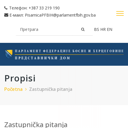
Телефон:
+387 33 219 190
Е-маил:
PisarnicaPFBIH@parlamentfbih.gov.ba
BS
HR
EN
Propisi
Početna
Zastupnička pitanja
Zastupnička pitanja