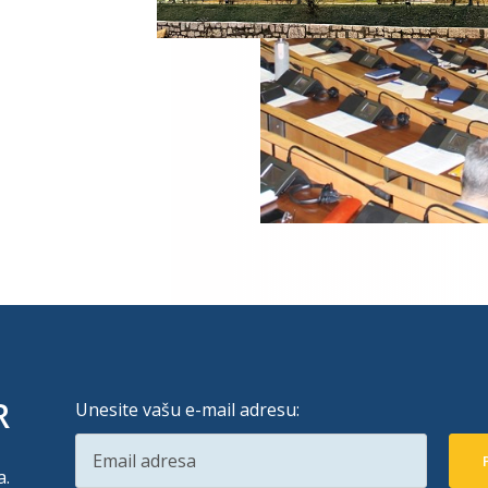
R
Unesite vašu e-mail adresu:
a.