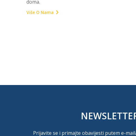
doma.
Više O Nama
NEWSLETTE
Prijavite se i primajte obavijesti putem e-mail