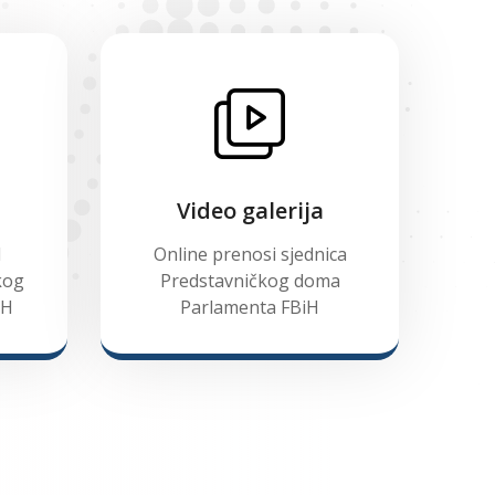
Video galerija
d
Online prenosi sjednica
kog
Predstavničkog doma
iH
Parlamenta FBiH