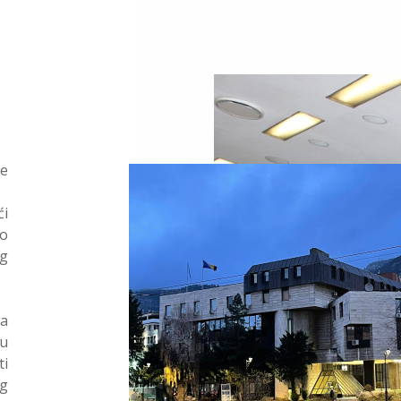
je
ći
do
og
va
u
i
og