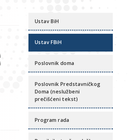
Ustav BiH
Ustav FBiH
i
Poslovnik doma
i
Poslovnik Predstavničkog
Doma (neslužbeni
prečišćeni tekst)
Program rada