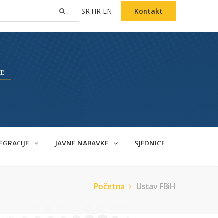
SR
HR
EN
Kontakt
EGRACIJE
JAVNE NABAVKE
SJEDNICE
Početna
Ustav FBiH