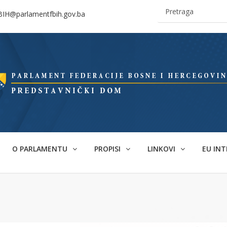
BIH@parlamentfbih.gov.ba
O PARLAMENTU
PROPISI
LINKOVI
EU INT