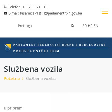
Telefon:
+387 33 219 190
E-mail:
PisarnicaPFBIH@parlamentfbih.gov.ba
SR
HR
EN
Službena vozila
Početna
Službena vozilaa
u pripremi