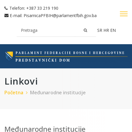
Telefon:
+387 33 219 190
E-mail:
PisarnicaPFBIH@parlamentfbih.gov.ba
SR
HR
EN
Linkovi
Početna
Međunarodne institucije
Međunarodne institucije