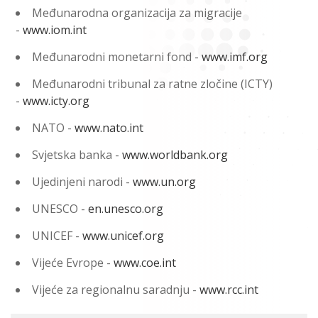
Međunarodna organizacija za migracije
-
www.iom.int
Međunarodni monetarni fond -
www.imf.org
Međunarodni tribunal za ratne zločine (ICTY)
-
www.icty.org
NATO -
www.nato.int
Svjetska banka -
www.worldbank.org
Ujedinjeni narodi -
www.un.org
UNESCO -
en.unesco.org
UNICEF -
www.unicef.org
Vijeće Evrope -
www.coe.int
Vijeće za regionalnu saradnju -
www.rcc.int