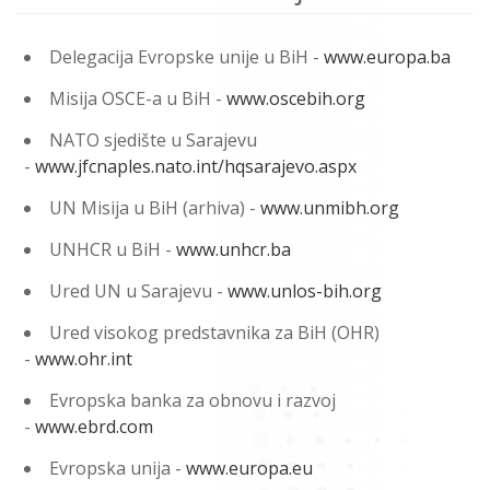
Delegacija Evropske unije u BiH -
www.europa.ba
Misija OSCE-a u BiH -
www.oscebih.org
NATO sjedište u Sarajevu
-
www.jfcnaples.nato.int/hqsarajevo.aspx
UN Misija u BiH (arhiva) -
www.unmibh.org
UNHCR u BiH -
www.unhcr.ba
Ured UN u Sarajevu -
www.unlos-bih.org
Ured visokog predstavnika za BiH (OHR)
-
www.ohr.int
Evropska banka za obnovu i razvoj
-
www.ebrd.com
Evropska unija -
www.europa.eu