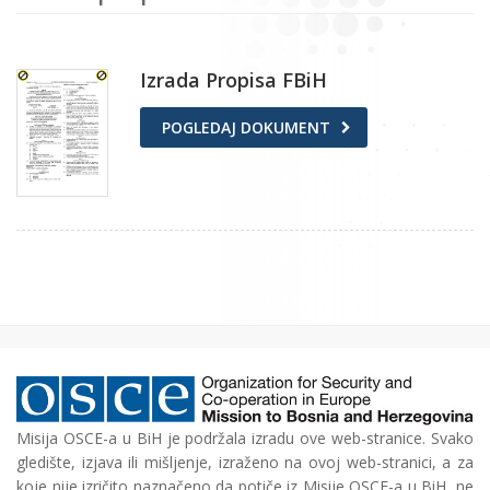
Izrada Propisa FBiH
POGLEDAJ DOKUMENT
Misija OSCE-a u BiH je podržala izradu ove web-stranice. Svako
gledište, izjava ili mišljenje, izraženo na ovoj web-stranici, a za
koje nije izričito naznačeno da potiče iz Misije OSCE-a u BiH, ne