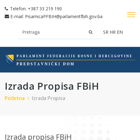
Telefon:
+387 33 219 190
E-mail:
PisarnicaPFBIH@parlamentfbih.gov.ba
SR
HR
EN
Izrada Propisa FBiH
Početna
Izrada Propisa
Izrada propisa FBiH