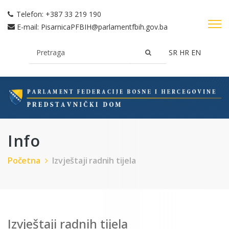
Telefon:
+387 33 219 190
E-mail:
PisarnicaPFBIH@parlamentfbih.gov.ba
SR
HR
EN
Info
Početna
Izvještaji radnih tijela
Izvještaji radnih tijela