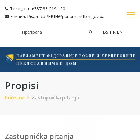
Телефон:
+387 33 219 190
Е-маил:
PisarnicaPFBIH@parlamentfbih.gov.ba
BS
HR
EN
Propisi
Početna
Zastupnička pitanja
Zastupnička pitanja