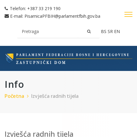
Telefon:
+387 33 219 190
E-mail:
PisarnicaPFBIH@parlamentfbih.gov.ba
BS
SR
EN
Info
Početna
Izvješća radnih tijela
Izvješća radnih tijela