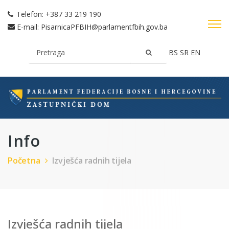
Telefon:
+387 33 219 190
E-mail:
PisarnicaPFBIH@parlamentfbih.gov.ba
BS
SR
EN
Info
Početna
Izvješća radnih tijela
Izvješća radnih tijela