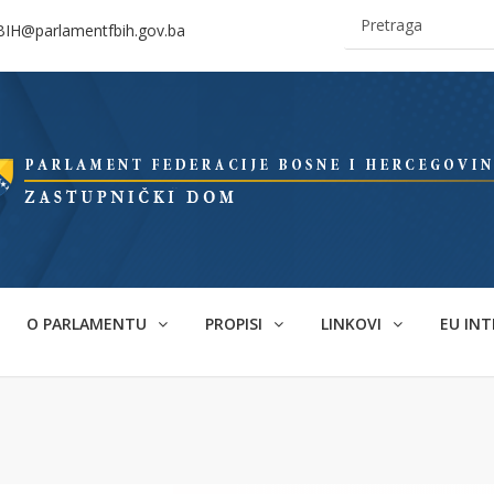
BIH@parlamentfbih.gov.ba
O PARLAMENTU
PROPISI
LINKOVI
EU INT