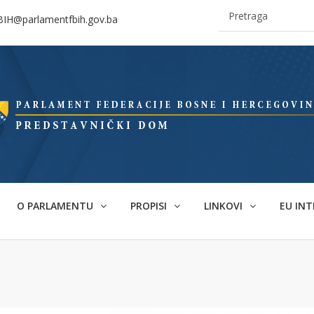
BIH@parlamentfbih.gov.ba
O PARLAMENTU
PROPISI
LINKOVI
EU INT