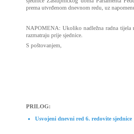
sjednice Zastupničkog doma Parlamenta Feder
prema utvrđenom dnevnom redu, uz napomenu da
NAPOMENA: Ukoliko nadležna radna tijela nis
razmatraju prije sjednice.
S poštovanjem,
PRILOG:
Usvojeni dnevni red 6. redovite sjednice