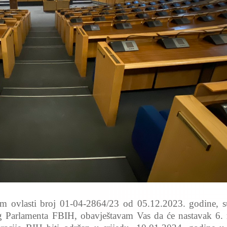
ljem ovlasti broj 01-04-2864/23 od 05.12.2023. godine, 
g Parlamenta FBIH, obavještavam Vas da će nastavak 6. 