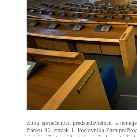
Zbog spriječenosti predsjedavteljice, a teme
članku 96. stavak 1. Poslovnika Zastupničko