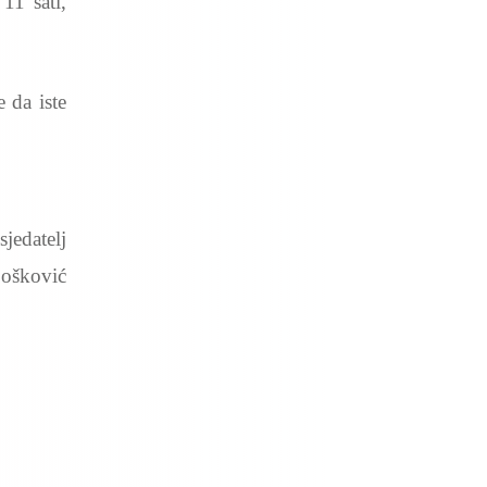
11 sati,
 da iste
jedatelj
ošković