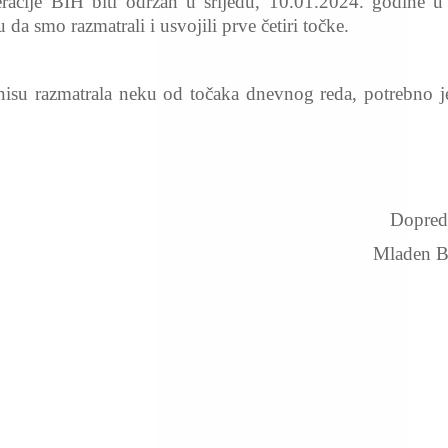
acije BIH biti održan u srijedu, 10.01.2024. godine u 
 smo razmatrali i usvojili prve četiri točke.
u razmatrala neku od točaka dnevnog reda, potrebno je
Dopreds
Mladen B