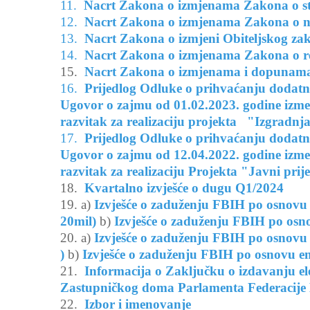
Nacrt Zakona o izmjenama Zakona o s
Nacrt Zakona o izmjenama Zakona o na
Nacrt Zakona o izmjeni Obiteljskog za
Nacrt Zakona o izmjenama Zakona o reg
Nacrt Zakona o izmjenama i dopunama
Prijedlog Odluke o prihvaćanju dodat
Ugovor o zajmu od 01.02.2023. godine izm
razvitak za realizaciju projekta "Izgradnj
Prijedlog Odluke o prihvaćanju doda
Ugovor o zajmu od 12.04.2022. godine izm
razvitak za realizaciju Projekta "Javni prij
Kvartalno izvješće o dugu Q1/2024
a)
Izvješće o zaduženju FBIH po osnovu 
20mil)
b)
Izvješće o zaduženju FBIH po osno
a)
Izvješće o zaduženju FBIH po osnovu 
)
b)
Izvješće o zaduženju FBIH po osnovu em
Informacija o Zaključku o izdavanju ele
Zastupničkog doma Parlamenta Federacije
Izbor i imenovanje