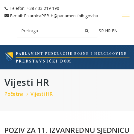
Telefon:
+387 33 219 190
E-mail:
PisarnicaPFBIH@parlamentfbih.gov.ba
SR
HR
EN
Vijesti HR
Početna
Vijesti HR
POZIV ZA 11. IZVANREDNU SJEDNICU