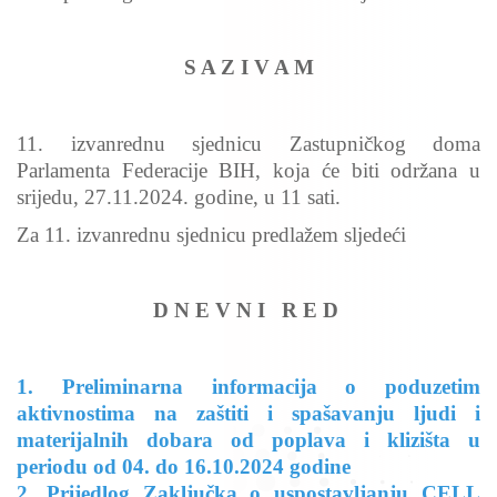
S A Z I V A M
11. izvanrednu sjednicu Zastupničkog doma
Parlamenta Federacije BIH, koja će biti održana u
srijedu, 27.11.2024. godine, u 11 sati.
Za 11. izvanrednu sjednicu predlažem sljedeći
D N E V N I R E D
Preliminarna informacija o poduzetim
aktivnostima na zaštiti i spašavanju ljudi i
materijalnih dobara od poplava i klizišta u
periodu od 04. do 16.10.2024 godine
Prijedlog Zaključka o uspostavljanju CELL