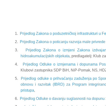
1.
Prijedlog Zakona o poduzetničkoj infrastrukturi u Fe
2.
Prijedlog Zakona o poticanju razvoja male privrede
3.
Prijedlog Zakona o izmjeni Zakona izdvajan
hidroakumulacijskih objekata
, predlagatelj: Klub
4.
Prijedlog Odluke o izmjenama i dopunama Pos
Klubovi zastupnika SDP BiH, NiP-Pomak, NS, H
5.
Prijedlog odluke o prihvaćanju zaduženja po S
obnovu i razvitak (IBRD) za Program integriran
pristupa
,
6.
Prijedlog Odluke o davanju suglasnosti na dopunu 