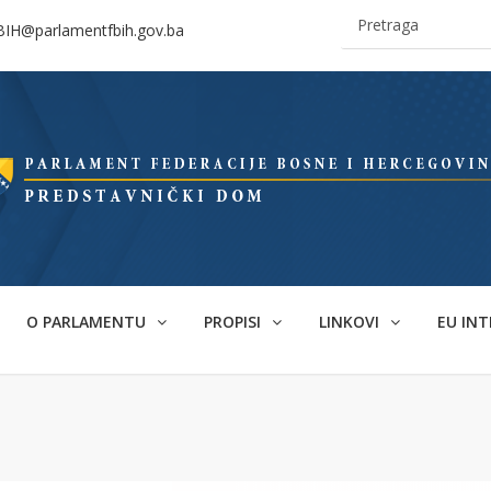
BIH@parlamentfbih.gov.ba
O PARLAMENTU
PROPISI
LINKOVI
EU INT