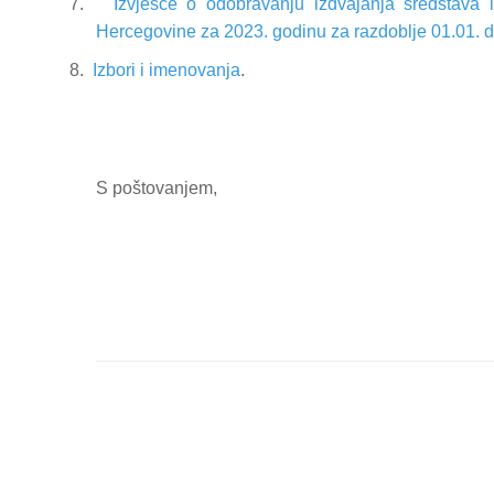
7.
Izvješće o odobravanju izdvajanja sredstava 
Hercegovine za 2023. godinu za razdoblje 01.01. 
8.
Izbori i imenovanja
.
S poštovanjem,