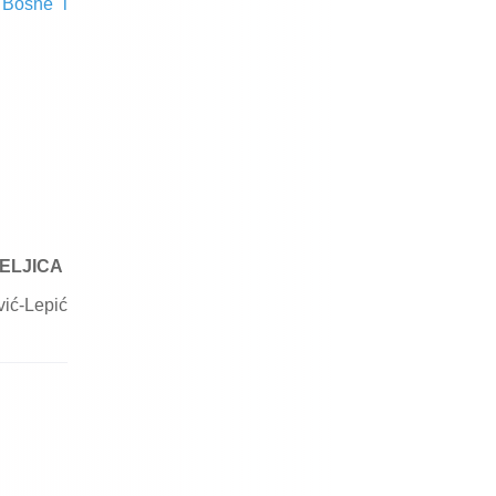
 Bosne i
ELJICA
vić-Lepić