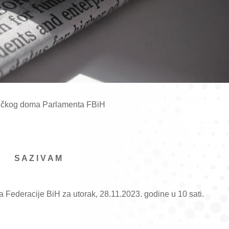
ničkog doma Parlamenta FBiH
S A Z I V A M
 Federacije BiH za utorak, 28.11.2023. godine u 10 sati.