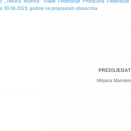
iz „Tekuća rezerva“ Vlade Federacije Proračuna Federacije
do 30.06.2023. godine na propisanim obrascima
PREDSJEDAT
Mirjana Marinko