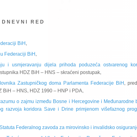
D N E V N I
R E D
deraciji BiH
,
 u Federaciji BiH
,
ju i usmjeravanju dijela prihoda poduzeća ostvarenog kor
 zastupnika HDZ BiH – HNS – skraćeni postupak,
lovnika Zastupničkog doma Parlamenta Federacije BiH
, pred
DZ BiH – HNS, HDZ 1990 – HNP i PDA,
porazumu o zajmu između Bosne i Hercegovine i Međunarodne 
og razvoja koridora Save i Drine primjenom višefaznog pro
Statuta Federalnog zavoda za mirovinsko i invalidsko osiguranj