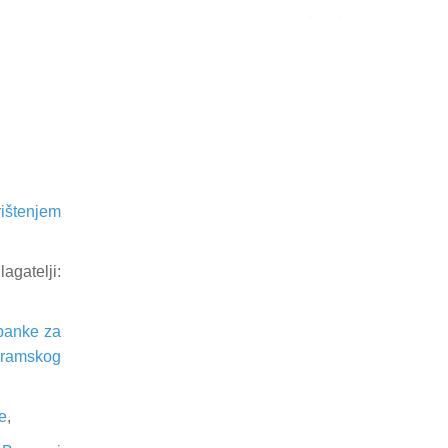
ištenjem
lagatelji:
banke za
gramskog
e
,