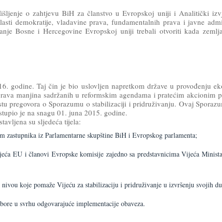
ljenje o zahtjevu BiH za članstvo u Evropskoj uniji i Analitički izvj
ti demokratije, vladavine prava, fundamentalnih prava i javne admin
anje Bosne i Hercegovine Evropskoj uniji trebali otvoriti kada zemlj
016. godine. Taj čin je bio uslovljen napretkom države u provođenju 
 i prava manjina sadržanih u reformskim agendama i pratećim akcionim 
tu pregovora o Sporazumu o stabilizaciji i pridruživanju. Ovaj Spora
 stupio je na snagu 01. juna 2015. godine.
avljena su sljedeća tijela:
rum zastupnika iz Parlamentarne skupštine BiH i Evropskog parlamenta;
 Vijeća EU i članovi Evropske komisije zajedno sa predstavnicima Vijeća Minist
m nivou koje pomaže Vijeću za stabilizaciju i pridruživanje u izvršenju svojih du
odbore u svrhu odgovarajuće implementacije obaveza.