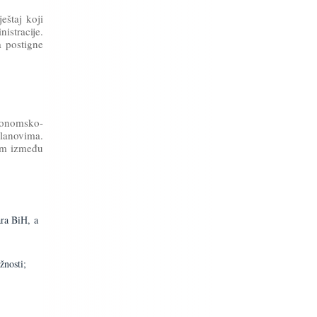
eštaj koji
istracije.
a postigne
ekonomsko-
planovima.
zum između
ara BiH, a
žnosti;