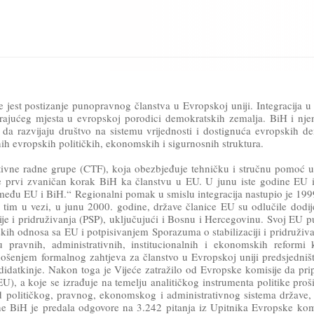
 jest postizanje punopravnog članstva u Evropskoj uniji. Integracija 
ajućeg mjesta u evropskoj porodici demokratskih zemalja. BiH i nje
su da razvijaju društvo na sistemu vrijednosti i dostignuća evropskih de
h evropskih političkih, ekonomskih i sigurnosnih struktura.
ivne radne grupe (CTF), koja obezbjeđuje tehničku i stručnu pomoć 
n je prvi zvaničan korak BiH ka članstvu u EU. U junu iste godine EU 
eđu EU i BiH.“ Regionalni pomak u smislu integracija nastupio je 199
m u vezi, u junu 2000. godine, države članice EU su odlučile dodijel
ije i pridruživanja (PSP), uključujući i Bosnu i Hercegovinu. Svoj EU p
ih odnosa sa EU i potpisivanjem Sporazuma o stabilizaciji i pridruživ
 pravnih, administrativnih, institucionalnih i ekonomskih reformi 
ošenjem formalnog zahtjeva za članstvo u Evropskoj uniji predsjedniš
idatkinje. Nakon toga je Vijeće zatražilo od Evropske komisije da pri
U), a koje se izrađuje na temelju analitičkog instrumenta politike proš
gled političkog, pravnog, ekonomskog i administrativnog sistema države,
 BiH je predala odgovore na 3.242 pitanja iz Upitnika Evropske komi