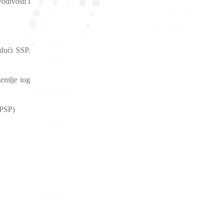
odivosti i
udući SSP.
emlje tog
(PSP)