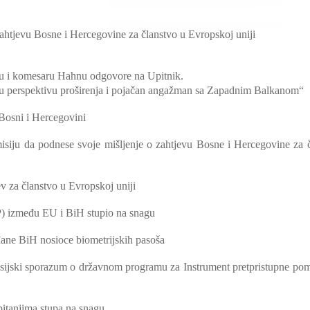
zahtjevu Bosne i Hercegovine za članstvo u Evropskoj uniji
ru i komesaru Hahnu odgovore na Upitnik.
lnu perspektivu proširenja i pojačan angažman sa Zapadnim Balkanom“
Bosni i Hercegovini
siju da podnese svoje mišljenje o zahtjevu Bosne i Hercegovine za 
v za članstvo u Evropskoj uniji
SP) između EU i BiH stupio na snagu
ane BiH nosioce biometrijskih pasoša
ansijski sporazum o državnom programu za Instrument pretpristupne po
 pitanjima stupa na snagu