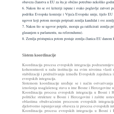
obaveza članstva u EU za šta je obično potrebno nekoliko godin
Nakon što se svi kriteriji ispune i svako poglavlje zatvori 
podršku Evropske komisije i Vijeća Evropske unije, tijelo EU k
ugovor koji potom moraju potpisati zemlja kandidat i sve zemlj
Nakon što se ugovor potpiše, moraju ga ratificirati zemlja p
glasanjem u parlamentu, na referendumu).
Zemlja pristupnica potom postaje zemlja članica EU danom k
Sistem koordinacije
Koordinacija procesa evropskih integracija podrazumijeva
koherentnosti u radu institucija na svim nivoima vlast
stabilizaciji i pridruživanju između Evropskih zajednica
evropskih integracija.
Sistemom koordinacije uređuje se i način ostvarivanja
iznošenja usaglašenog stava u ime Bosne i Hercegovine u 
Koordinacija procesa evropskih integracija u Bosni i 
političke strukture u Bosni i Hercegovini i zaštite usta
oblastima obuhvaćenim procesom evropskih integracija,
djelotvorno ispunjavanje obaveza iz procesa evropskih inte
Koordinacija procesa evropskih integracija u Bosni i 