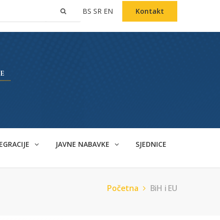
BS
SR
EN
Kontakt
EGRACIJE
JAVNE NABAVKE
SJEDNICE
Početna
BiH i EU