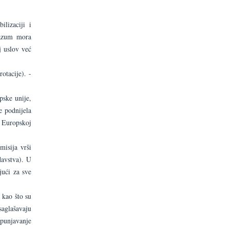
lizaciji i
razum mora
j uslov već
otacije). -
pske unije,
e podnijela
u Europskoj
misija vrši
davstva). U
jući za sve
 kao što su
saglašavaju
spunjavanje