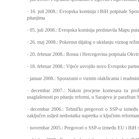
·
16. juli 2008.: Evropska komisija i BiH potpisale Spora
pitanjima
·
05. juli 2008.: Evropska komisija predstavila Mapu puta
·
26. maj 2008.: Pokrenut dijalog o ukidanju viznog reži
·
20. februar 2008.: Bosna i Hercegovina potpisala Okv
·
18. februar 2008.: Vijeće usvojilo novo Evropsko partn
·
januar 2008.: Sporazumi o viznim olakšicama i readmisi
·
decembar 2007.: Nakon procjene komesara za proši
usaglašenosti po pitanju reformi, u Sarajevu je parafira
·
decembar 2006.: Tehnički pregovori o SSP-u između 
zaključen usljed nedostatka napretka u ključnim reforma
·
novembar 2005.: Pregovori o SSP-u između EU i BiH s