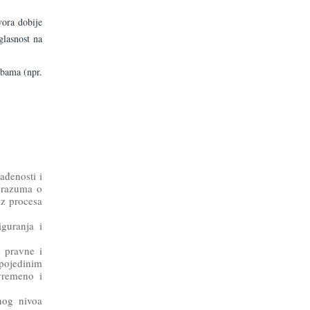
vora dobije
glasnost na
dbama (npr.
ađenosti i
porazuma o
iz procesa
iguranja i
e pravne i
 pojedinim
ovremeno i
nog nivoa