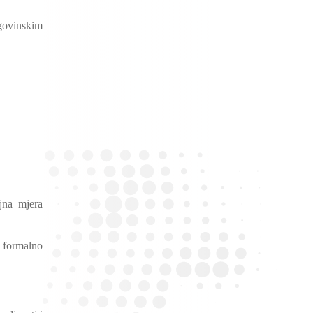
rgovinskim
jna mjera
 formalno