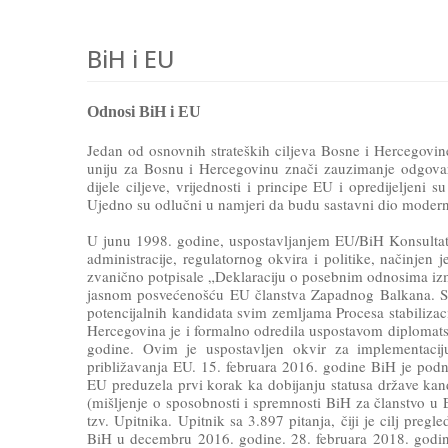
BiH i EU
Odnosi BiH i EU
Jedan od osnovnih strateških ciljeva Bosne i Hercegovine
uniju za Bosnu i Hercegovinu znači zauzimanje odgovar
dijele ciljeve, vrijednosti i principe EU i opredijeljeni 
Ujedno su odlučni u namjeri da budu sastavni dio moderni
U junu 1998. godine, uspostavljanjem EU/BiH Konsultat
administracije, regulatornog okvira i politike, načinje
zvanično potpisale „Deklaraciju o posebnim odnosima izm
jasnom posvećenošću EU članstva Zapadnog Balkana. S ti
potencijalnih kandidata svim zemljama Procesa stabilizac
Hercegovina je i formalno odredila uspostavom diplomatsk
godine. Ovim je uspostavljen okvir za implementaciju
približavanja EU. 15. februara 2016. godine BiH je podn
EU preduzela prvi korak ka dobijanju statusa države kand
(mišljenje o sposobnosti i spremnosti BiH za članstvo u E
tzv. Upitnika. Upitnik sa 3.897 pitanja, čiji je cilj pre
BiH u decembru 2016. godine. 28. februara 2018. godine