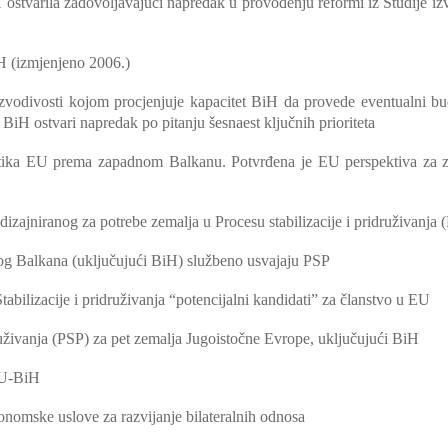
ostvarila zadovoljavajući napredak u provođenju reformi iz Studije izv
H (izmjenjeno 2006.)
zvodivosti kojom procjenjuje kapacitet BiH da provede eventualni b
 BiH ostvari napredak po pitanju šesnaest ključnih prioriteta
litika EU prema zapadnom Balkanu. Potvrđena je EU perspektiva za z
jniranog za potrebe zemalja u Procesu stabilizacije i pridruživanja 
g Balkana (uključujući BiH) službeno usvajaju PSP
tabilizacije i pridruživanja “potencijalni kandidati” za članstvo u EU
ruživanja (PSP) za pet zemalja Jugoistočne Evrope, uključujući BiH
 EU-BiH
konomske uslove za razvijanje bilateralnih odnosa