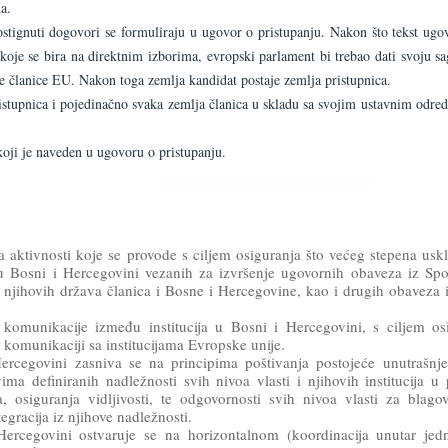
a.
postignuti dogovori se formuliraju u ugovor o pristupanju. Nakon što tekst ugo
oje se bira na direktnim izborima, evropski parlament bi trebao dati svoju sa
e članice EU. Nakon toga zemlja kandidat postaje zemlja pristupnica.
ristupnica i pojedinačno svaka zemlja članica u skladu sa svojim ustavnim odre
oji je naveden u ugovoru o pristupanju.
 aktivnosti koje se provode s ciljem osiguranja što većeg stepena uskl
i u Bosni i Hercegovini vezanih za izvršenje ugovornih obaveza iz S
 i njihovih država članica i Bosne i Hercegovine, kao i drugih obaveza 
 komunikacije između institucija u Bosni i Hercegovini, s ciljem os
komunikaciji sa institucijama Evropske unije.
Hercegovini zasniva se na principima poštivanja postojeće unutrašnj
vima definiranih nadležnosti svih nivoa vlasti i njihovih institucija u
 osiguranja vidljivosti, te odgovornosti svih nivoa vlasti za blag
gracija iz njihove nadležnosti.
Hercegovini ostvaruje se na horizontalnom (koordinacija unutar jed