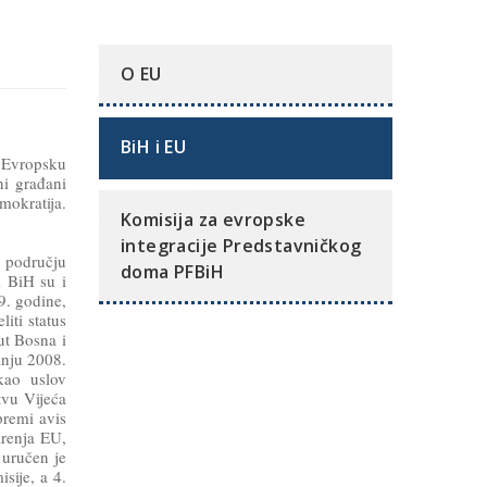
O EU
BiH i EU
u Evropsku
ni građani
mokratija.
Komisija za evropske
integracije Predstavničkog
u području
doma PFBiH
i BiH su i
9. godine,
iti status
ut Bosna i
anju 2008.
kao uslov
tvu Vijeća
premi avis
irenja EU,
 uručen je
sije, a 4.