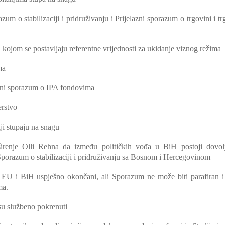
zum o stabilizaciji i pridruživanju i Prijelazni sporazum o trgovini i t
 kojom se postavljaju referentne vrijednosti za ukidanje viznog režima
ma
irni sporazum o IPA fondovima
erstvo
ji stupaju na snagu
renje Olli Rehna da između političkih vođa u BiH postoji dovol
n Sporazum o stabilizaciji i pridruživanju sa Bosnom i Hercegovinom
EU i BiH uspješno okončani, ali Sporazum ne može biti parafiran i
ma.
u službeno pokrenuti