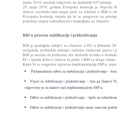
marta 2019. predala odgovore na dodatnih 655 pitanja.
29. maja 2019. godine Evropska komisija je objavila Miš
donosi sveobuhvatnu mapu puta za reforme u BiH u oblas
Evropska komisija smatra da bi se pregovori za pristup
potreban stepen usklađenosti s kriterijima za članstvo.
BiH u procesu stabilizacije i pridruživanja
BiH je podnijela zahtjev za članstvo u EU u februaru 2
socijalnih, političkih reformi i reformi vladavine prava
BiH je morala da poduzme niz složenih koraka u konteks
EU i njenih država članica sa jedne i BiH sa druge strane
Kako bi se osigurala ispravna implementacija SSP-a, uspost
Parlamentarni odbor za stabilizaciju i pridruživanje – fo
Vijeće za stabilizaciju i pridruživanje – čine ga članovi
odgovorno je za nadzor nad implementacijom SSP-a;
Odbor za stabilizaciju i pridruživanje – tijelo na tehničko
Odbor za stabilizaciju i pridruživanje može osnovati pod