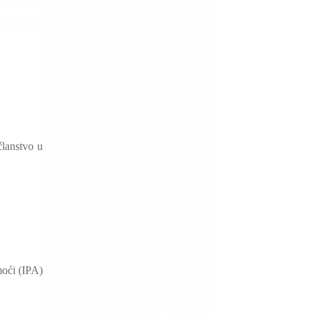
članstvo u
moći (IPA)