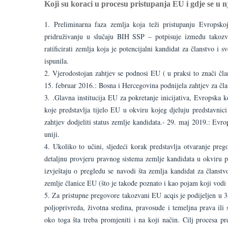
Koji su koraci u procesu pristupanja EU i gdje se u 
Preliminarna faza zemlja koja teži pristupanju Evropsko
pridruživanju u slučaju BIH SSP – potpisuje između takozv
ratificirati zemlja koja je potencijalni kandidat za članstvo 
ispunila.
Vjerodostojan zahtjev se podnosi EU ( u praksi to znači čla
15. februar 2016.: Bosna i Hercegovina podnijela zahtjev za čl
.Glavna institucija EU za pokretanje inicijativa, Evropska k
koje predstavlja tijelo EU u okviru kojeg djeluju predstavnici
zahtjev dodjeliti status zemlje kandidata.- 29. maj 2019.: Evr
uniji.
Ukoliko to učini, sljedeći korak predstavlja otvaranje pre
detaljnu provjeru pravnog sistema zemlje kandidata u okviru p
izvještaju o pregledu se navodi šta zemlja kandidat za članst
zemlje članice EU (što je takođe poznato i kao pojam koji vodi 
Za pristupne pregovore takozvani EU acqis je podijeljen u 35
poljoprivreda, životna sredina, pravosuđe i temeljna prava ili 
oko toga šta treba promjeniti i na koji način. Cilj procesa 