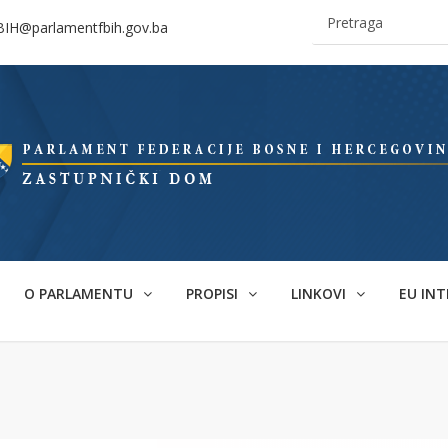
BIH@parlamentfbih.gov.ba
O PARLAMENTU
PROPISI
LINKOVI
EU INT