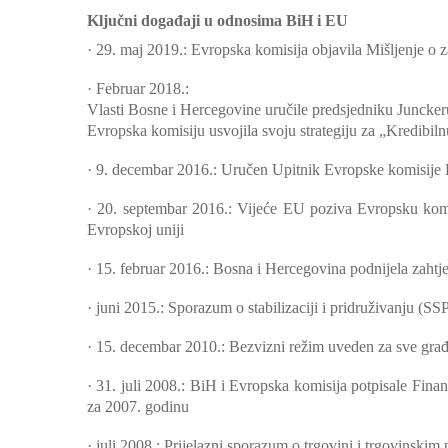
Ključni događaji u odnosima BiH i EU
·
29. maj 2019.: Evropska komisija objavila Mišljenje o 
·
Februar 2018.:
Vlasti Bosne i Hercegovine uručile predsjedniku Juncke
Evropska komisiju usvojila svoju strategiju za „Kredibi
·
9. decembar 2016.: Uručen Upitnik Evropske komisije 
·
20. septembar 2016.: Vijeće EU poziva Evropsku komi
Evropskoj uniji
·
15. februar 2016.: Bosna i Hercegovina podnijela zahtje
·
juni 2015.: Sporazum o stabilizaciji i pridruživanju (S
·
15. decembar 2010.: Bezvizni režim uveden za sve građ
·
31. juli 2008.: BiH i Evropska komisija potpisale Fin
za 2007. godinu
·
juli 2008.: Prijelazni sporazum o trgovini i trgovinskim