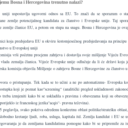
njemu Bosna i Hercegovina trenutno nalazi?
j uniji uspostavlja ugovorni odnos sa EU. To znači da se sporazum o stabi
ane zemlje potencijalnog kandidata za članstvo i Evropske unije. Taj spo
i sve zemlje članice EU, a potom on stupa na snagu. Bosna i Hercegovina je ova
nici koja predsjedava EU u okviru šestomjesečnog predsjedavanja na principu r
anstvo u Evropskoj uniji
omisija vrši početnu procjenu zahtjeva i dostavlja svoje mišljenje Vijeću Evro
 vlada zemalja članica. Vijeće Evropske unije odlučuje da li će državi koja j
opska komisija objavila Mišljenje o zahtjevu Bosne i Hercegovine za članstvo 
govora o pristupanju. Tek kada se to učini a ne po automatizmu- Evropska ko
ostupka koji je poznat kao“screening“ (analitički pregled usklađenosti zakono
vo treba izmjeniti kako bi se uskladila s pravima i obavezama koji su obavezu
porijeklo iz francuskog jezika“acqis“- pravna tečevina).
 poglavlja, svako pokriva određenu konkretnu oblast politike/stratešku oblast,
slobodno kretanje ljudi, roba, usluga, kapitala itd. Zemlja kandidat i EU se u
pregovaranja je da zemljama kandidatima pomogne kako bi se pripremile za i