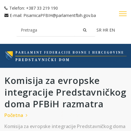
Telefon:
+387 33 219 190
E-mail:
PisarnicaPFBIH@parlamentfbih.gov.ba
SR
HR
EN
Komisija za evropske
integracije Predstavničkog
doma PFBiH razmatra
Početna
Komisija za evropske integracije Predstavničkog doma