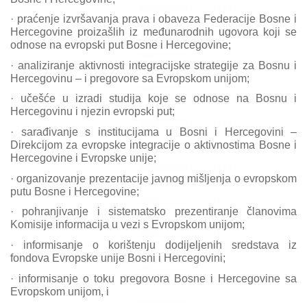
·
praćenje izvršavanja prava i obaveza Federacije Bosne i
Hercegovine proizašlih iz međunarodnih ugovora koji se
odnose na evropski put Bosne i Hercegovine;
·
analiziranje aktivnosti integracijske strategije za Bosnu i
Hercegovinu – i pregovore sa Evropskom unijom;
·
učešće u izradi studija koje se odnose na Bosnu i
Hercegovinu i njezin evropski put;
·
sarađivanje s institucijama u Bosni i Hercegovini –
Direkcijom za evropske integracije o aktivnostima Bosne i
Hercegovine i Evropske unije;
·
organizovanje prezentacije javnog mišljenja o evropskom
putu Bosne i Hercegovine;
·
pohranjivanje i sistematsko prezentiranje članovima
Komisije informacija u vezi s Evropskom unijom;
·
informisanje o korištenju dodijeljenih sredstava iz
fondova Evropske unije Bosni i Hercegovini;
·
informisanje o toku pregovora Bosne i Hercegovine sa
Evropskom unijom, i