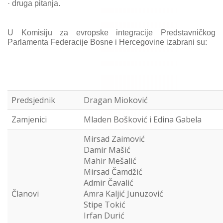
·
druga pitanja.
U Komisiju za evropske integracije Predstavničkog
Parlamenta Federacije Bosne i Hercegovine izabrani su:
Predsjednik
Dragan Mioković
Zamjenici
Mladen Bošković i Edina Gabela
Mirsad Zaimović
Damir Mašić
Mahir Mešalić
Mirsad Čamdžić
Admir Čavalić
Članovi
Amra Kaljić Junuzović
Stipe Tokić
Irfan Durić