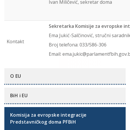
Ivan Miličević, sekretar doma
Sekretarka Komisije za evropske int
Ema Jukić-Salčinović, stručni saradn
Kontakt
Broj telefona: 033/586-306
Email: ema.jukic@parlamentfbih.gov.
O EU
BiH i EU
Komisija za evropske integracije
Predstavničkog doma PFBiH