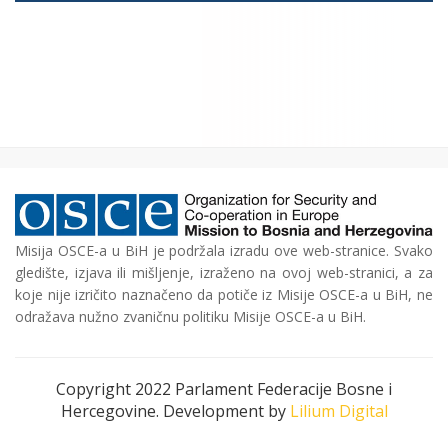
Misija OSCE-a u BiH je podržala izradu ove web-stranice. Svako
gledište, izjava ili mišljenje, izraženo na ovoj web-stranici, a za
koje nije izričito naznačeno da potiče iz Misije OSCE-a u BiH, ne
odražava nužno zvaničnu politiku Misije OSCE-a u BiH.
Copyright 2022 Parlament Federacije Bosne i
Hercegovine. Development by
Lilium Digital