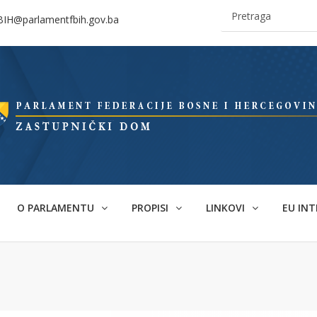
BIH@parlamentfbih.gov.ba
O PARLAMENTU
PROPISI
LINKOVI
EU INT