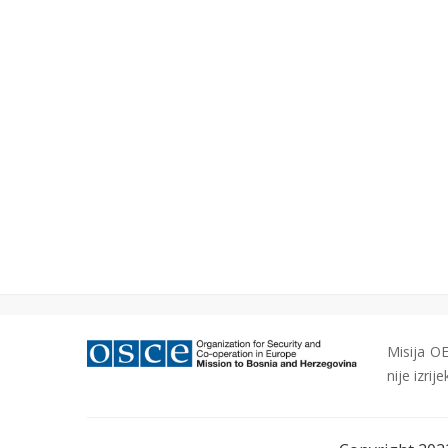
Misija OE
nije izri