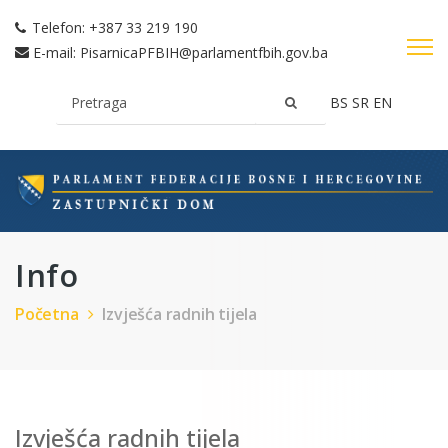
Telefon:
+387 33 219 190
E-mail:
PisarnicaPFBIH@parlamentfbih.gov.ba
BS
SR
EN
Info
Početna
Izvješća radnih tijela
Izvješća radnih tijela