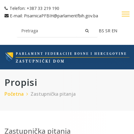
Telefon:
+387 33 219 190
E-mail:
PisarnicaPFBIH@parlamentfbih.gov.ba
BS
SR
EN
Propisi
Početna
Zastupnička pitanja
Zastupnička pitanja