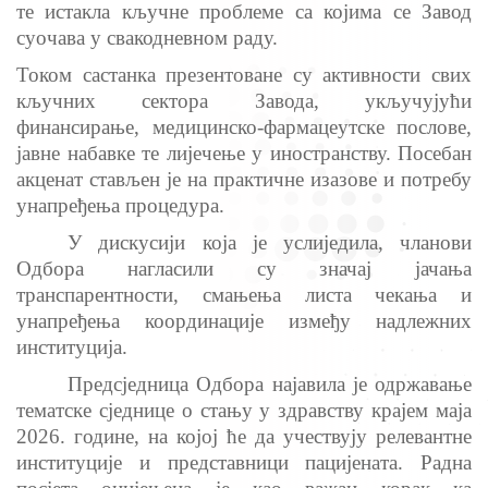
те истакла кључне проблеме са којима се Завод
суочава у свакодневном раду.
Током састанка презентoване су активности свих
кључних сектора Завода, укључујући
финансирање, медицинско-фармацеутске послове,
јавне набавке те лијечење у иностранству. Посебан
акценат стављен је на практичне изазове и потребу
унапређења процедура.
У дискусији која је услиједила, чланови
Одбора нагласили су значај јачања
транспарентности, смањења листа чекања и
унапређења координације између надлежних
институција.
Предсједница Одбора најавила је одржавање
тематске сједнице о стању у здравству крајем маја
2026. године, на којој ће дa учествуjу релевантне
институције и представници пацијената. Радна