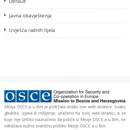
Default
Javna obavještenja
Izvješća radnih tijela
Misija OSCE-a u BiH je podržala izradu ove web-stranice. Svako
gledište, izjava ili mišljenje, izraženo na ovoj web-stranici, a za
koje nije izričito naznačeno da potiče iz Misije OSCE-a u BiH, ne
odražava nužno zvaničnu politiku Misije OSCE-a u BiH.