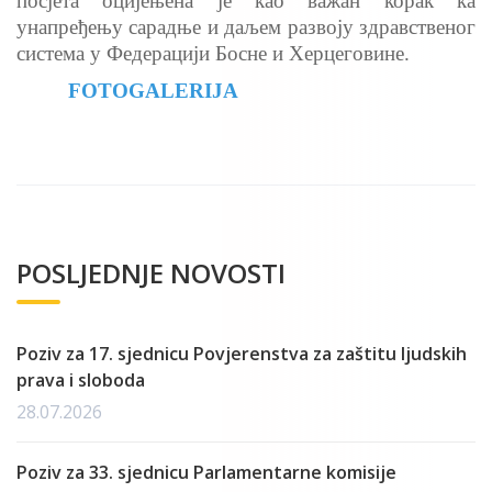
посјета оцијењена је као важан корак ка
унапређењу сарадње и даљем развоју здравственог
система у Федерацији Босне и Херцеговине.
FOTOGALERIJA
POSLJEDNJE NOVOSTI
Poziv za 17. sjednicu Povjerenstva za zaštitu ljudskih
prava i sloboda
28.07.2026
Poziv za 33. sjednicu Parlamentarne komisije