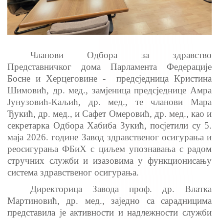
Чланови Одбора за здравство
Представничког дома Парламента Федерације
Босне и Херцеговине -
предсједница Кристина
Шимовић, др. мед., замјеница предсједнице Амра
Јунузовић-Каљић, др. мед., те чланови Мара
Ђукић, др. мед., и Сафет Омеровић, др. мед., као и
секретарка Одбора Хабиба Зукић, посјетили су 5.
маја 2026. године Завод здравственог осигурања и
реосигурања ФБиХ с циљем упознавања с радом
стручних служби и изазовима у функционисању
система здравственог осигурања.
Директорица Завода проф. др. Влатка
Мартиновић, др. мед., заједно са сарадницима
представила је активности и надлежности служби