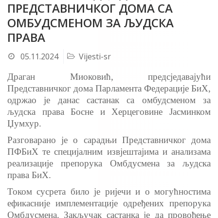
ПРЕДСТАВНИЧКОГ ДОМА СA
ОМБУДСМЕНОМ ЗА ЉУДСКА
ПРАВА
05.11.2024
Vijesti-sr
Драган Миоковић, предсједавајући
Представничког дома Парламента Федерације БиХ,
одржао је данас састанак сa омбудсменом за
људска права Босне и Херцеговине Јасминком
Џумхур.
Разговарано је о сарадњи Представничког дома
ПФБиХ те специјалним извјештајима и анализама
реализације препорука Омбдусмена за људска
права БиХ.
Током сусрета било је ријечи и о могућностима
ефикасније имплементације одређених препорука
Омбдусмена. Закључак састанка је да провођење