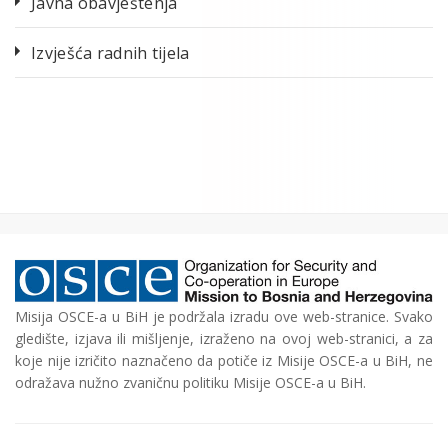
Javna obavještenja
Izvješća radnih tijela
Misija OSCE-a u BiH je podržala izradu ove web-stranice. Svako
gledište, izjava ili mišljenje, izraženo na ovoj web-stranici, a za
koje nije izričito naznačeno da potiče iz Misije OSCE-a u BiH, ne
odražava nužno zvaničnu politiku Misije OSCE-a u BiH.