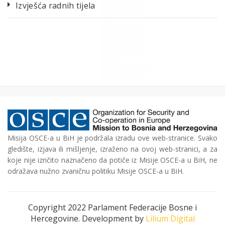
Izvješća radnih tijela
Misija OSCE-a u BiH je podržala izradu ove web-stranice. Svako
gledište, izjava ili mišljenje, izraženo na ovoj web-stranici, a za
koje nije izričito naznačeno da potiče iz Misije OSCE-a u BiH, ne
odražava nužno zvaničnu politiku Misije OSCE-a u BiH.
Copyright 2022 Parlament Federacije Bosne i
Hercegovine. Development by
Lilium Digital