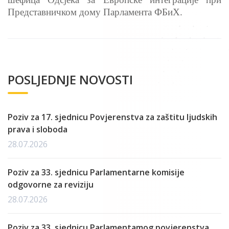
Представ
ничком дому Парламента ФБиХ.
POSLJEDNJE NOVOSTI
Poziv za 17. sjednicu Povjerenstva za zaštitu ljudskih
prava i sloboda
28.07.2026
Poziv za 33. sjednicu Parlamentarne komisije
odgovorne za reviziju
28.07.2026
Poziv za 33. sjednicu Parlamentamog povjerenstva