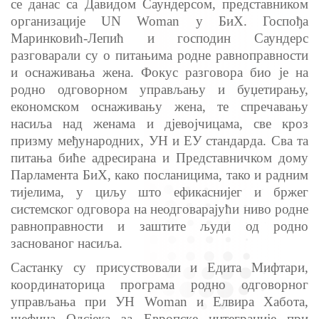
се данас са Давидом Саундерсом, представником
организације UN Woman
у БиХ. Госпођа
Маринковић-Лепић и господин Саундерс
разговарали су о питањима родне равноправности
и оснаживања жена. Фокус разговора био је на
родно одговорном управљању и буџетирању,
економском оснаживању жена, те спречавању
насиља над женама и дјевојчицама, све кроз
призму међународних, УН и ЕУ стандарда. Сва та
питања биће адресирана и
Представ
ничком дому
Парламента БиХ, како посланицима, тако и радним
тијелима, у циљу што ефикаснијег и бржег
системског одговора на неодговарајући ниво родне
равноправности и заштите људи од родно
заснованог насиља.
Састанку су присуствовали и Едита Мифтари,
координаторица програма родно одговорног
управљања при УН
Woman и Елвира Хабота,
шефица Одсјека за Европске интеграције при