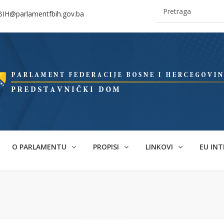
BIH@parlamentfbih.gov.ba
O PARLAMENTU
PROPISI
LINKOVI
EU INT