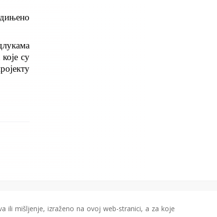
едињено
длукама
које су
пројекту
a ili mišljenje, izraženo na ovoj web-stranici, a za koje