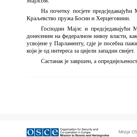
Мајлсом.
На почетку посјете предсједавајући
Краљевство пружа Босни и Херцеговини.
Господин Мајлс и предсједавајући 
донесеним на федералном нивоу власти, как
усвојене у Парламенту, гдје је посебна па
који је од интереса за цијели западни свијет.
Састанак је завршен, а опредијељеност
Misija OS