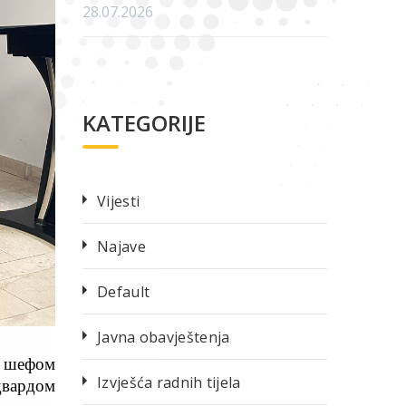
28.07.2026
KATEGORIJE
Vijesti
Najave
Default
Javna obavještenja
м шефом
Izvješća radnih tijela
двардом