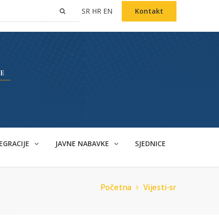
SR
HR
EN
Kontakt
EGRACIJE
JAVNE NABAVKE
SJEDNICE
Početna
Vijesti-sr