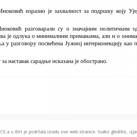
 Миоковић изразио је захвалност за подршку коју Уј
Миоковић разговарали су о значајним политичким о
ва је одлука о минималним примањима, али и о онима 
жња у разговору посвећена Јужној интерконекцију као 
 за наставак сарадње исказана је обострано.
CE-a u BiH je podržala izradu ove web-stranice. Svako gledište, izjav