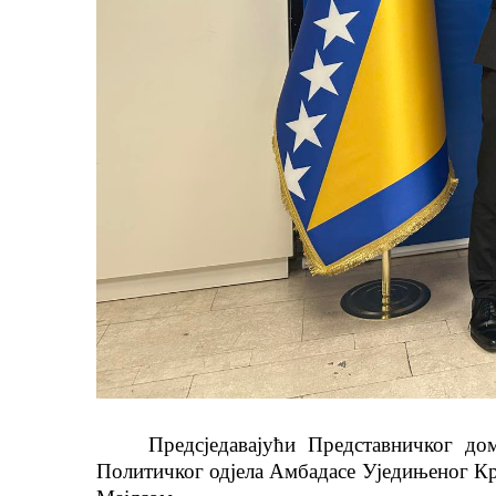
Предсједавајући Представничког д
Политичког одјела Амбадасе Уједињеног Кр