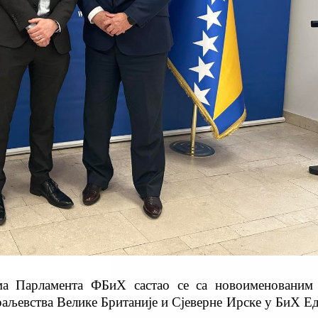
ома Парламента ФБиХ састао се са новоименовани
аљевства Велике Британије и Сјеверне Ирске у БиХ Е