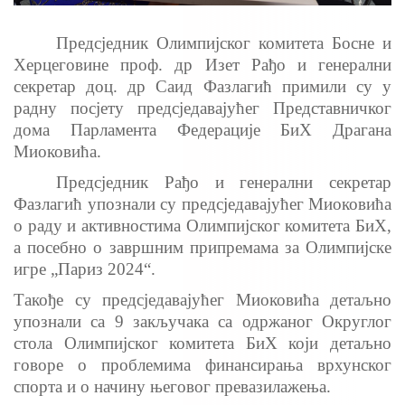
Предсједник Олимпијског комитета Босне и
Херцеговине проф. др Изет Рађо и генерални
секретар доц. др Саид Фазлагић примили су у
радну посјету предсједавајућег Представничког
дома Парламента Федерације БиХ Драгана
Миоковића.
Предсједник Рађо и генерални секретар
Фазлагић упознали су предсједавајућег Миоковића
о раду и активностима Олимпијског комитета БиХ,
а посебно о завршним припремама за Олимпијске
игре „Париз 2024“.
Такође су предсједавајућег Миоковића детаљно
упознали са 9 закључака са одржаног Округлог
стола Олимпијског комитета БиХ који детаљно
говоре о проблемима финансирања врхунског
спорта и о начину његовог превазилажења.