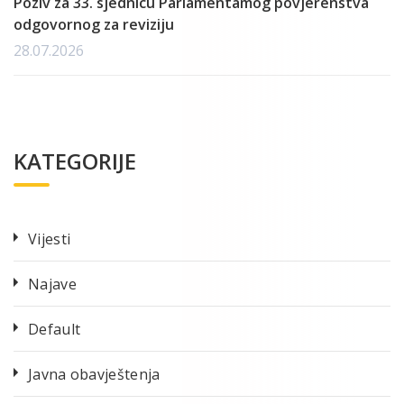
Poziv za 33. sjednicu Parlamentamog povjerenstva
odgovornog za reviziju
28.07.2026
KATEGORIJE
Vijesti
Najave
Default
Javna obavještenja