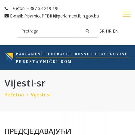
Telefon:
+387 33 219 190
E-mail:
PisarnicaPFBIH@parlamentfbih.gov.ba
SR
HR
EN
Vijesti-sr
Početna
Vijesti-sr
ПРЕДСЈЕДАВАЈУЋИ