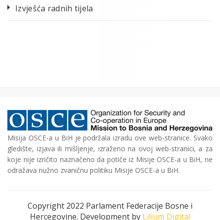
Izvješća radnih tijela
Misija OSCE-a u BiH je podržala izradu ove web-stranice. Svako
gledište, izjava ili mišljenje, izraženo na ovoj web-stranici, a za
koje nije izričito naznačeno da potiče iz Misije OSCE-a u BiH, ne
odražava nužno zvaničnu politiku Misije OSCE-a u BiH.
Copyright 2022 Parlament Federacije Bosne i
Hercegovine. Development by
Lilium Digital