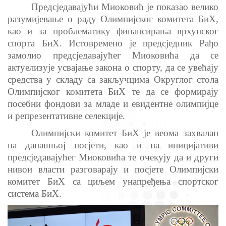
Предсједавајући Миоковић је показао велико
разумијевање о раду Олимпијског комитета БиХ,
као и за проблематику финансирања врхунског
спорта БиХ. Истовремено је предсједник Рађо
замолио предсједавајућег Миоковића да се
актуелизује усвајање закона о спорту, да се увећају
средства у складу са закључцима Округлог стола
Олимпијског комитета БиХ те да се формирају
посебни фондови за младе и евидентне олимпијце
и репрезентативне селекције.
Олимпијски комитет БиХ је веома захвалан
на данашњој посјети, као и на иницијативи
предсједавајућег Миоковића те очекују да и други
нивои власти разговарају и посјете Олимпијски
комитет БиХ са циљем унапређења спортског
система БиХ.