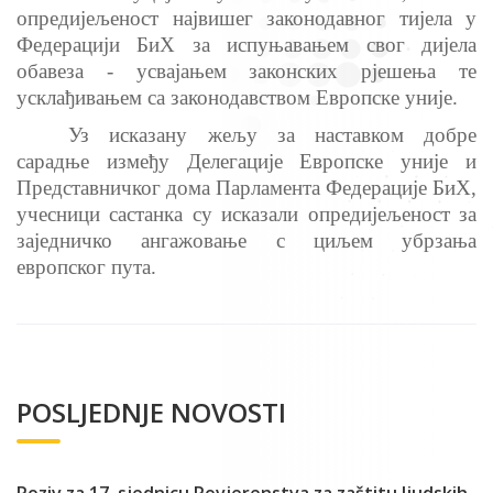
опредијељеност највишег законодавног тијела у
Федерацији БиХ за испуњавањем свог дијела
обавеза - усвајањем законских рјешења те
усклађивањем са законодавством Европске уније.
Уз исказану жељу за наставком добре
сарадње између Делегације Европске уније и
Представничког дома Парламента Федерације БиХ,
учесници састанка су исказали опредијељеност за
заједничко ангажовање с циљем убрзања
европског пута.
POSLJEDNJE NOVOSTI