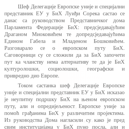
Шеф Делегације Европске уније и специјални
представник ЕУ у БиХ Луиђи Сорека састао се
данас сa руководством Представничког дома
Парламента Федерације БиХ: предсједавајућим
Драганом Миоковићем те допредсједавајућима
Едином Габела и Младеном Бошковићем.
Разговарало се о европском путу БиХ.
Саговорници су се сложили да за БиХ започети
пут ка чланству нема алтернативу те да је БиХ
културолошки, социолошки, географски и
привредно дио Европе.
Током састанка шеф Делегације Европске
уније и специјални представник ЕУ у БиХ исказао
је неупитну подршку БиХ на њеном европском
путу, али и опредијељеност Европске уније за
помоћ грађанима БиХ у различитим пројектима.
Из руководства Дома нагласили су како је пред
свим институцијама у БиХ пуно посла, али и