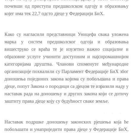
почевши од приступа предшколском одгоју и образовању
којег има тек 22,7 одсто дјеце у Федерацији БиХ.
Како су нагласили представници Уницефа свака уложена
марка у систем предшколског одгоја и образовања
вишеструко се враћа те је изузетно важно социјалне и
образовне услуге учинити доступним и најсиромашнијим
категоријама друштва. Чланови споменуте међународне
организације похвалили су Парламент Федерације БиХ због
доношења појединих закона којима су побољшана и права
дјеце, попут Закона о породици са дјецом те изразили наду у
наставак рада на доношењу и других закона који се дотичу
заштиту права дјеце коју су будућност сваке земље.
Наставак подршке доношењу законских рјешења која ће
побољшати и унаприједити права дјеце у Федерације БиХ,