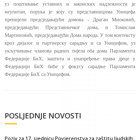
уз поштивање уставних и законских надлежности је
неупитан, порука је коју су представницима Уницефа
пренијели предсједавајући домова - Драган Миоковић,
предсједавајући Представничког дома, и Томислав
Мартиновић, предсједавајући Дома народа. У том контексту
кроз дијалог и партнерску сарадњу и са Уницефом, уз
укључивање чланова радних тијела оба дома Парламента
Федерације БиХ, заштита и унапређење права дјеце у
Федерацији БиХ биће у фокусу сарадње Парламента
Федерације БиХ сa Уницефом.
POSLJEDNJE NOVOSTI
Poziv za 17. sjednicu Povjerenstva za zaštitu ljudskih