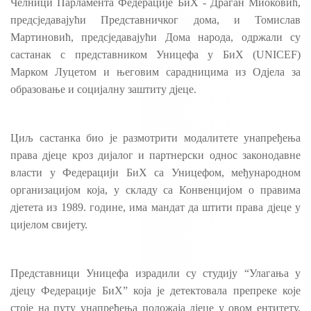
Челници Парламента Федерације БиХ - Драган Миоковић,
предсједавајући Представничког дома, и Томислав
Мартиновић, предсједавајући Дома народа, одржали су
састанак с представником Уницефа у БиХ (UNICEF)
Марком Луцетом и његовим сарадницима из Одјела за
образовање и социјалну заштиту дјеце.
Циљ састанка био је размотрити модалитете унапређења
права дјеце кроз дијалог и партнерски однос законодавне
власти у Федерацији БиХ са Уницефом, међународном
организацијом која, у складу са Конвенцијом о правима
дјетета из 1989. године, има мандат да штити права дјеце у
цијелом свијету.
Представници Уницефа израдили су студију “Улагања у
дјецу Федерације БиХ” која је детектовала препреке које
стоје на путу унапређења положаја дјеце у овом ентитету,