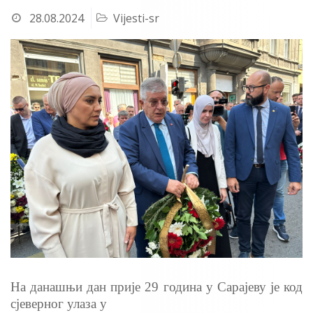
28.08.2024
Vijesti-sr
На данашњи дан прије 29 година у Сарајеву је код
сјеверног улаза у