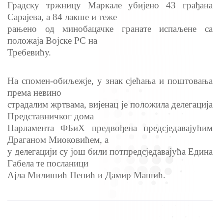
Градску тржницу Маркале убијено 43 грађана
Сарајева, а 84 лакше и теже
рањено од минобацачке гранате испаљене са
положаја Војске РС на
Требевићу.
На спомен-обиљежје, у знак сјећања и поштовања
према невино
страдалим жртвама, вијенац је положила делегација
Представничког дома
Парламента ФБиХ предвођена предсједавајућим
Драганом Миоковићем, а
у делегацији су још били потпредсједавајућа Едина
Габела те посланици
Ајла Милишић Пепић и Дамир Машић.