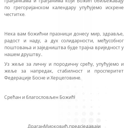
грађанкама и грађанима који Божић обиљежавају
по грегоријанском календару упућујемо искрене
честитке.
Нека вам божићни празници донесу мир, здравље,
радост и наду, а дух солидарности, међусобног
поштовања и заједништва буде трајна вриједност у
нашем друштву..
Уз жеље за личну и породичну срећу, упућујемо и
жеље за напредак, стабилност и просперитет
Федерације Босне и Херцеговине.
Срећан и благословљен Божић!
ДраганМиоковић,предсједаваји