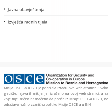
Javna obavještenja
Izvješća radnih tijela
Misija OSCE-a u BiH je podržala izradu ove web-stranice. Svako
gledište, izjava ili mišljenje, izraženo na ovoj web-stranici, a za
koje nije izričito naznačeno da potiče iz Misije OSCE-a u BiH, ne
odražava nužno zvaničnu politiku Misije OSCE-a u BiH.