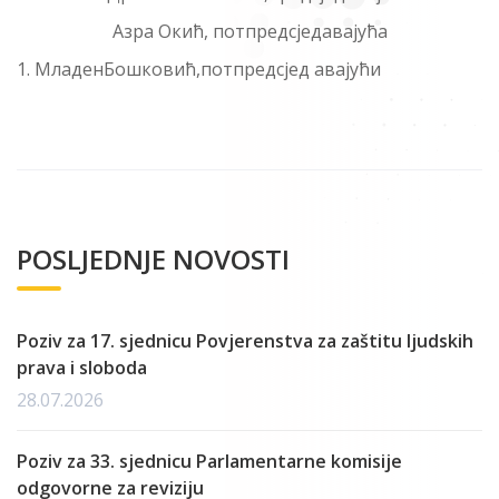
Азра Окић, потпредсједавајућа
МладенБошковић,потпредсјед aвајући
POSLJEDNJE NOVOSTI
Poziv za 17. sjednicu Povjerenstva za zaštitu ljudskih
prava i sloboda
28.07.2026
Poziv za 33. sjednicu Parlamentarne komisije
odgovorne za reviziju