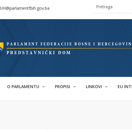
BIH@parlamentfbih.gov.ba
O PARLAMENTU
PROPISI
LINKOVI
EU INT