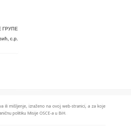
 ГРУПЕ
ћ, с.р.
a ili mišljenje, izraženo na ovoj web-stranici, a za koje
aničnu politiku Misije OSCE-a u BiH.