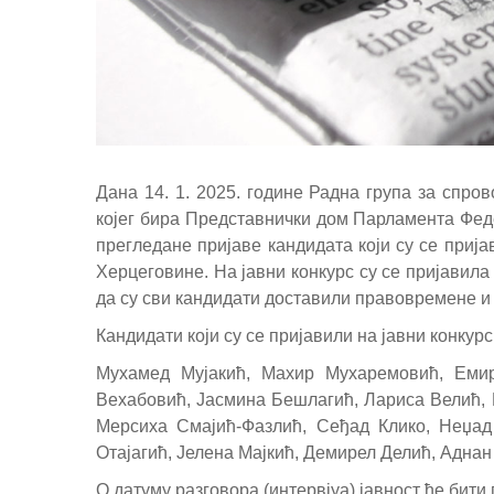
Дана 14. 1. 2025. године Радна група за спро
којег бира Представнички дом Парламента Феде
прегледане пријаве кандидата који су се пријав
Херцеговине. На јавни конкурс су се пријавила 
да су сви кандидати доставили правовремене и 
Кандидати који су се пријавили на јавни конкурс
Мухамед Мујакић, Махир Мухаремовић, Еми
Вехабовић, Јасмина Бешлагић, Лариса Велић,
Мерсиха Смајић-Фазлић, Сеђад Клико, Неџа
Отајагић, Јелена Мајкић, Демирел Делић, Адна
О датуму разговора (интервјуа) јавност ће би