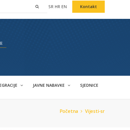
SR
HR
EN
Kontakt
EGRACIJE
JAVNE NABAVKE
SJEDNICE
Početna
Vijesti-sr