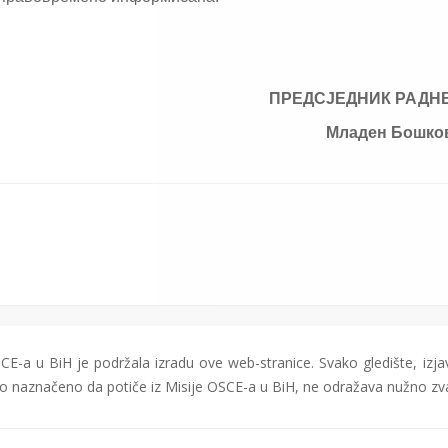
ПРЕДСЈЕДНИК РАДНЕ
Младен Бошкови
CE-a u BiH je podržala izradu ove web-stranice. Svako gledište, izjav
čito naznačeno da potiče iz Misije OSCE-a u BiH, ne odražava nužno zv