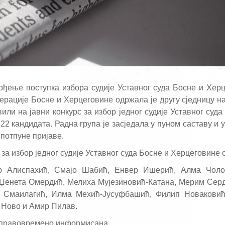
вођење поступка избора судије Уставног суда Босне и Хер
рације Босне и Херцеговине одржала је другу сједницу на 
или на јавни конкурс за избор једног судије Уставног суда
22 кандидата. Радна група је засједала у пуном саставу и 
потпуне пријаве.
 за избор једног судије Уставног суда Босне и Херцеговине с
р Алиспахић, Смајо Шабић, Енвер Ишерић, Алма Чоло
 Џенета Омердић, Мелиха Мујезиновић-Катана, Мерим Сер
д Смаилагић, Илма Мехић-Јусуфбашић, Филип Новаковић
н Ново и Амир Пилав.
ти правовремено информисана.