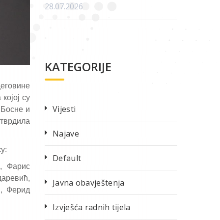
28.07.2026
KATEGORIJE
цеговине
којој су
Vijesti
 Босне и
утврдила
Najave
у:
Default
, Фарис
даревић,
Javna obavještenja
, Ферид
Izvješća radnih tijela