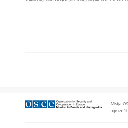
Misija OS
nije izri