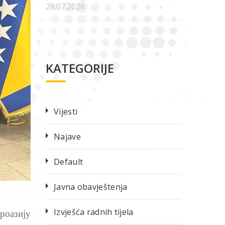
28.07.2026
KATEGORIJE
Vijesti
Najave
Default
Javna obavještenja
Izvješća radnih tijela
роазију