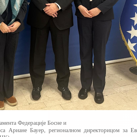
амента Федерације Босне и
са Ариане Бауер, регионалном директорицом за Ев