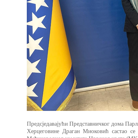
Предсједавајући Представничког дома Парл
Херцеговине Драган Миоковић састао се 