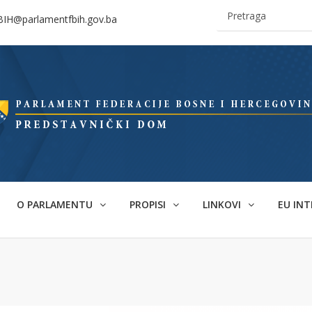
BIH@parlamentfbih.gov.ba
O PARLAMENTU
PROPISI
LINKOVI
EU INT