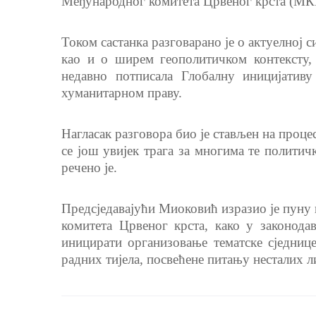
Међународног комитета Црвеног крста (МК
Током састанка разговарано је о актуелној 
као и о ширем геополитичком контексту,
недавно потписала Глобалну иницијатив
хуманитарном праву.
Нагласак разговора био је стављен на проце
се још увијек трага за многима те политич
речено је.
Предсједавајући Миоковић изразио је пун
комитета Црвеног крста, како у законода
иницирати организовање тематске сједни
радних тијела, посвећене питању несталих л