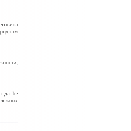
еговина
ародном
жности,
о да ће
длежних