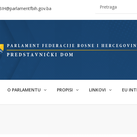
BIH@parlamentfbih.gov.ba
O PARLAMENTU
PROPISI
LINKOVI
EU INT