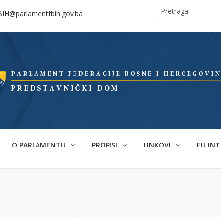
BIH@parlamentfbih.gov.ba
O PARLAMENTU
PROPISI
LINKOVI
EU INT