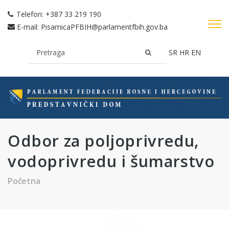
Telefon:
+387 33 219 190
E-mail:
PisarnicaPFBIH@parlamentfbih.gov.ba
SR
HR
EN
Odbor za poljoprivredu,
vodoprivredu i šumarstvo
Početna