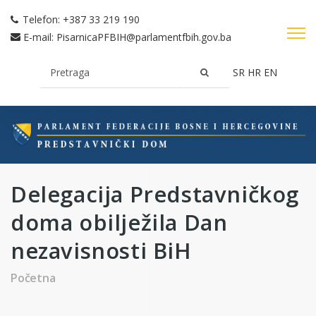
Telefon:
+387 33 219 190
E-mail:
PisarnicaPFBIH@parlamentfbih.gov.ba
SR
HR
EN
Delegacija Predstavničkog
doma obilježila Dan
nezavisnosti BiH
Početna