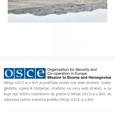
Misija OSCE-a u BiH je podržala izradu ove web-stranice. Svako
gledište, izjava ili mišljenje, izraženo na ovoj web-stranici, a za
koje nije izričito naznačeno da potiče iz Misije OSCE-a u BiH, ne
odražava nužno zvaničnu politiku Misije OSCE-a u BiH.