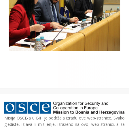
Misija OSCE-a u BiH je podržala izradu ove web-stranice. Svako
gledište, izjava ili mišljenje, izraženo na ovoj web-stranici, a za