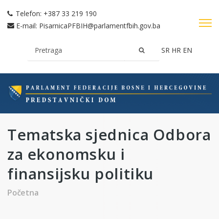
Telefon:
+387 33 219 190
E-mail:
PisarnicaPFBIH@parlamentfbih.gov.ba
SR
HR
EN
Tematska sjednica Odbora
za ekonomsku i
finansijsku politiku
Početna