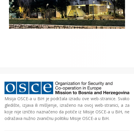
Misija OSCE-a u BiH je podržala izradu ove web-stranice. Svako
gledište, izjava ili mišljenje, izraženo na ovoj web-stranici, a za
koje nije izričito naznačeno da potiče iz Misije OSCE-a u BiH, ne
odražava nužno zvaničnu politiku Misije OSCE-a u BiH.