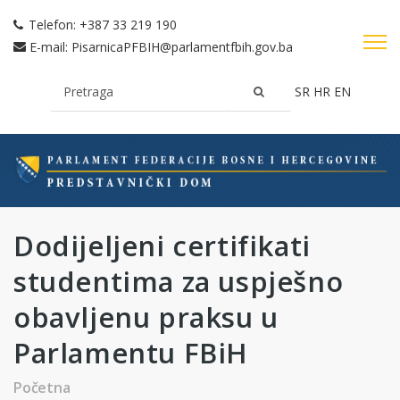
Telefon:
+387 33 219 190
E-mail:
PisarnicaPFBIH@parlamentfbih.gov.ba
SR
HR
EN
Dodijeljeni certifikati
studentima za uspješno
obavljenu praksu u
Parlamentu FBiH
Početna