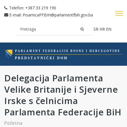
Telefon:
+387 33 219 190
E-mail:
PisarnicaPFBIH@parlamentfbih.gov.ba
SR
HR
EN
Delegacija Parlamenta
Velike Britanije i Sjeverne
Irske s čelnicima
Parlamenta Federacije BiH
Početna