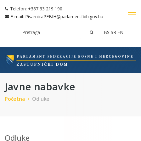
Telefon:
+387 33 219 190
E-mail:
PisarnicaPFBIH@parlamentfbih.gov.ba
BS
SR
EN
Javne nabavke
Početna
Odluke
Odluke