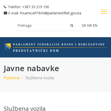
Telefon:
+387 33 219 190
E-mail:
PisarnicaPFBIH@parlamentfbih.gov.ba
SR
HR
EN
Javne nabavke
Početna
Službena vozila
Službena vozila