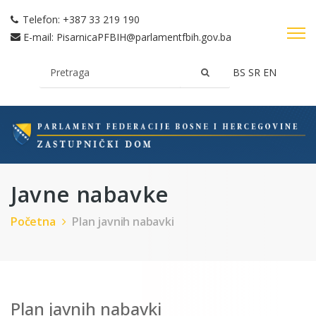
Telefon:
+387 33 219 190
E-mail:
PisarnicaPFBIH@parlamentfbih.gov.ba
BS
SR
EN
Javne nabavke
Početna
Plan javnih nabavki
Plan javnih nabavki