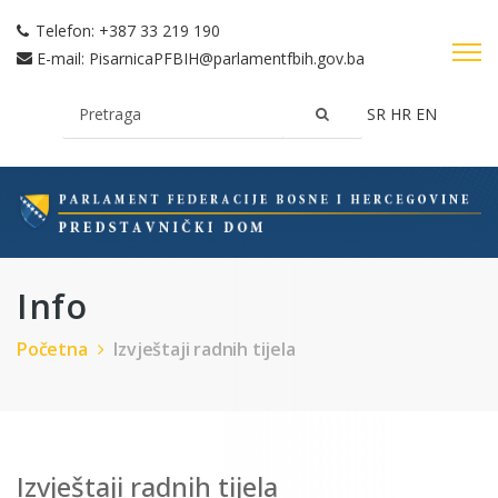
Telefon:
+387 33 219 190
E-mail:
PisarnicaPFBIH@parlamentfbih.gov.ba
SR
HR
EN
Info
Početna
Izvještaji radnih tijela
Izvještaji radnih tijela