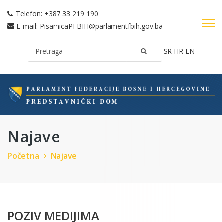
Telefon:
+387 33 219 190
E-mail:
PisarnicaPFBIH@parlamentfbih.gov.ba
SR
HR
EN
Najave
Početna
Najave
POZIV MEDIJIMA