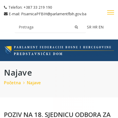
Telefon:
+387 33 219 190
E-mail:
PisarnicaPFBIH@parlamentfbih.gov.ba
SR
HR
EN
Najave
Početna
Najave
POZIV NA 18. SJEDNICU ODBORA ZA