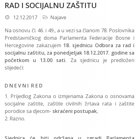
RAD I SOCIJALNU ZAŠTITU
12.12.2017
Najave
Na osnovu čl. 46. i 49., a u vezi sa članom 78. Poslovnika
Predstavničkog doma Parlamenta Federacije Bosne i
Hercegovine zakazujem
18. sjednicu Odbora za rad i
socijalnu zaštitu, za ponedjeljak 18.12.2017. godine sa
početkom u 13.00 sati.
Za sjednicu je predložen
slijedeći:
D N E V N I R E D
Prijedlog Zakona o izmjenama Zakona o osnovama
socijalne zaštite, zaštite civilnih žrtava rata i zaštite
porodice sa djecom-
skraćeni postupak
,
Razno.
Sjednica će biti održana u zgradi Parlamenta