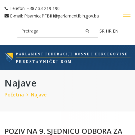
Telefon:
+387 33 219 190
E-mail:
PisarnicaPFBIH@parlamentfbih.gov.ba
SR
HR
EN
Najave
Početna
Najave
POZIV NA 9. SJEDNICU ODBORA ZA