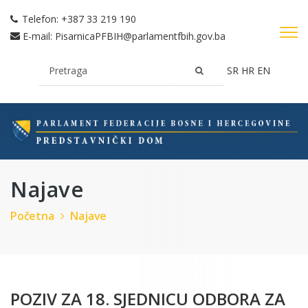
Telefon:
+387 33 219 190
E-mail:
PisarnicaPFBIH@parlamentfbih.gov.ba
SR
HR
EN
Najave
Početna
Najave
POZIV ZA 18. SJEDNICU ODBORA ZA