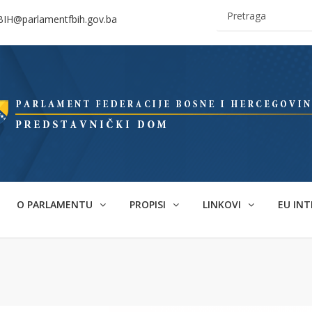
BIH@parlamentfbih.gov.ba
O PARLAMENTU
PROPISI
LINKOVI
EU INT