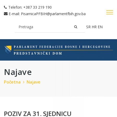
Telefon:
+387 33 219 190
E-mail:
PisarnicaPFBIH@parlamentfbih.gov.ba
SR
HR
EN
Najave
Početna
Najave
POZIV ZA 31. SJEDNICU