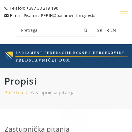
Telefon:
+387 33 219 190
E-mail:
PisarnicaPFBIH@parlamentfbih.gov.ba
SR
HR
EN
Propisi
Početna
Zastupnička pitanja
Zastupnička pitanja